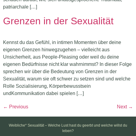
patriarchale […]
Grenzen in der Sexualität
Kennst du das Gefühl, in intimen Momenten über deine
eigenen Grenzen hinwegzugehen – vielleicht aus
Unsicherheit, aus People-Pleasing oder weil du deine
eigenen Bedürfnisse nicht klar wahrnimmst? In dieser Folge
sprechen wir über die Bedeutung von Grenzen in der
Sexualität, warum sie oft schwer zu setzen sind und welche
Rolle Sozialisierung, Körperbewusstsein
undKommunikation dabei spielen […]
←
Previous
Next
→
Weibliche* Sexualität – Welche Lust hast du geerbt und welche willst du
leben?