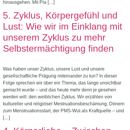
hinausgehen. Mit Pia […]
5. Zyklus, Körpergefühl und
Lust: Wie wir im Einklang mit
unserem Zyklus zu mehr
Selbstermächtigung finden
Was haben unser Zyklus, unsere Lust und unsere
gesellschaftliche Prägung miteinander zu tun? In dieser
Folge sprechen wir über ein Thema, das lange unsichtbar
gemacht wurde – und das heute mehr denn je gesehen
werden will: den weiblichen Zyklus. Wir erzählen von
kultureller und religiöser Mestruationsbeschämung, Dönern
zum Menstruationsstart, der PMS-Wut als Kraftquelle – und
[…]